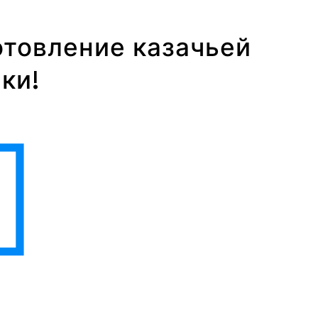
отовление казачьей
ки!