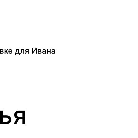
вке для Ивана
ья