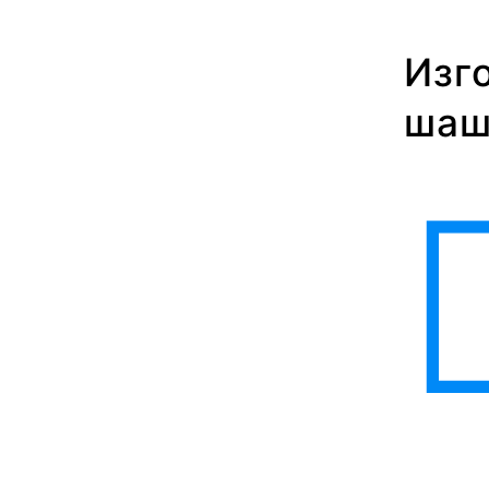
Изг
шаш
е ножей и топоров
ь и изделие по
и соотношения цена/
ус и кошелёк.
 ножей. Мы всегда
делимся видео с