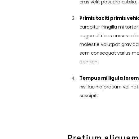
cras velit posuere cubilia.
Primis taciti primis veh
curabitur fringilla mi torto
augue ultrices cursus od
molestie volutpat gravida
sem consequat varius m
aenean.
Tempus mi ligula lorem
nisl lacinia pretium vel ne
suscipit.
Pretium aliquam