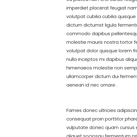
imperdiet placerat feugiat na
volutpat cubilia cubilia quisque 
dictum dictumst ligula fermen
commodo dapibus pellentesq
molestie mauris nostra tortor f
volutpat dolor quisque lorem fri
nulla inceptos mi dapibus aliq
himenaeos molestie non semp
ullamcorper dictum dui ferme
aenean id nec ornare .
Fames donec ultricies adipisci
consequat proin porttitor phare
vulputate donec quam cursus 
aliquet sociosqu fermentum pri