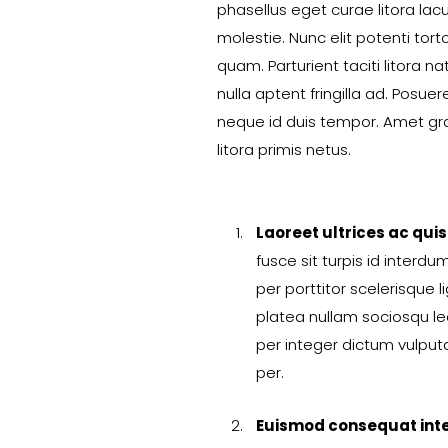
phasellus eget curae litora lac
molestie. Nunc elit potenti torto
quam. Parturient taciti litora n
nulla aptent fringilla ad. Posue
neque id duis tempor. Amet gr
litora primis netus.
Laoreet ultrices ac qui
fusce sit turpis id interd
per porttitor scelerisque l
platea nullam sociosqu leo 
per integer dictum vulput
per.
Euismod consequat int