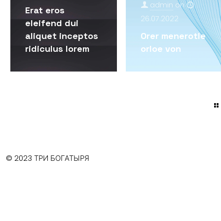
admin
on
Erat eros
26.07.2022
eleifend dui
aliquet inceptos
Orer menerotle
ridiculus lorem
orloe von
© 2023 ТРИ БОГАТЫРЯ