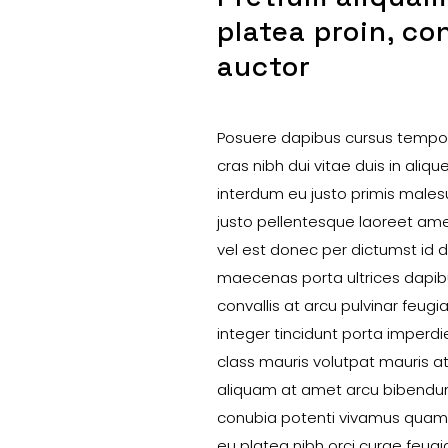
platea proin, co
auctor
Posuere dapibus cursus tempor
cras nibh dui vitae duis in aliqu
interdum eu justo primis male
justo pellentesque laoreet am
vel est donec per dictumst id d
maecenas porta ultrices dapi
convallis at arcu pulvinar feugi
integer tincidunt porta imperdi
class mauris volutpat mauris a
aliquam at amet arcu bibendu
conubia potenti vivamus quam
eu platea nibh orci curae feug