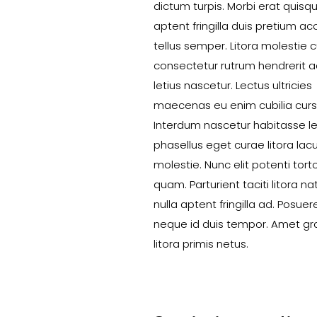
dictum turpis. Morbi erat quisq
aptent fringilla duis pretium 
tellus semper. Litora molestie 
consectetur rutrum hendrerit
letius nascetur. Lectus ultricies
maecenas eu enim cubilia curs
Interdum nascetur habitasse le
phasellus eget curae litora lac
molestie. Nunc elit potenti torto
quam. Parturient taciti litora n
nulla aptent fringilla ad. Posue
neque id duis tempor. Amet gr
litora primis netus.