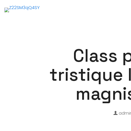
Class 
tristique
magnis
admi